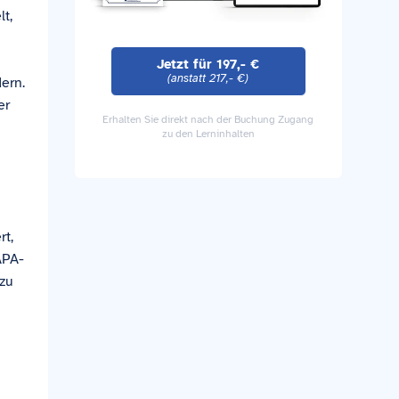
lt,
Jetzt für 197,- €
(anstatt 217,- €)
ern.
er
Erhalten Sie direkt nach der Buchung Zugang
zu den Lerninhalten
rt,
APA-
 zu