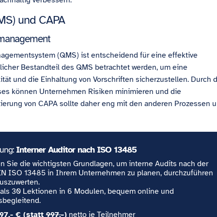
achhaltig verbessern.
QMS) und CAPA
tsmanagement
nagementsystem (QMS) ist entscheidend für eine effektive
icher Bestandteil des QMS betrachtet werden, um eine
tät und die Einhaltung von Vorschriften sicherzustellen. Durch d
es können Unternehmen Risiken minimieren und die
tierung von CAPA sollte daher eng mit den anderen Prozessen 
lung:
Interner Auditor nach ISO 13485
n Sie die wichtigsten Grundlagen, um interne Audits nach der
N ISO 13485 in Ihrem Unternehmen zu planen, durchzuführen
uszuwerten.
als 30 Lektionen in 6 Modulen, bequem online und
sbegleitend.
97,- € (statt
997,-
)
netto je Teilnehmer