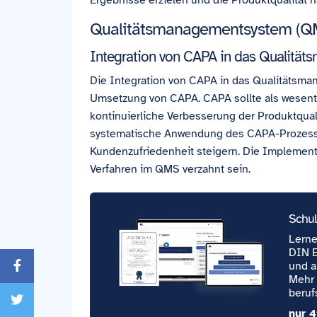
Ergebnisse erzielen und die Produktqualität n
Qualitätsmanagementsystem (
Integration von CAPA in das Qualitä
Die Integration von CAPA in das Qualitätsma
Umsetzung von CAPA. CAPA sollte als wesentl
kontinuierliche Verbesserung der Produktquali
systematische Anwendung des CAPA-Prozess
Kundenzufriedenheit steigern. Die Implemen
Verfahren im QMS verzahnt sein.
Schu
Lerne
DIN E
und a
Mehr 
beruf
nur 4