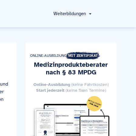
Weiterbildungen
ONLINE-AUSBILDUNG
MIT ZERTIFIKAT
Medizinprodukteberater
nach § 83 MPDG
 und
Online-Ausbildung
(keine Fahrtkosten)
Start jederzeit
(keine fixen Termine)
er
on