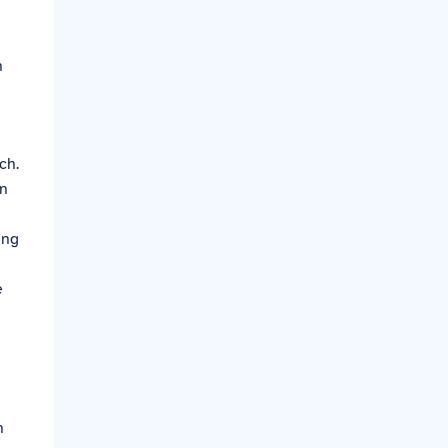
n
ch.
in
ung
e
n